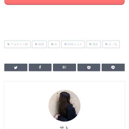
アカデミー賞
映画
本
特殊メイク
美容
辻一弘
サト