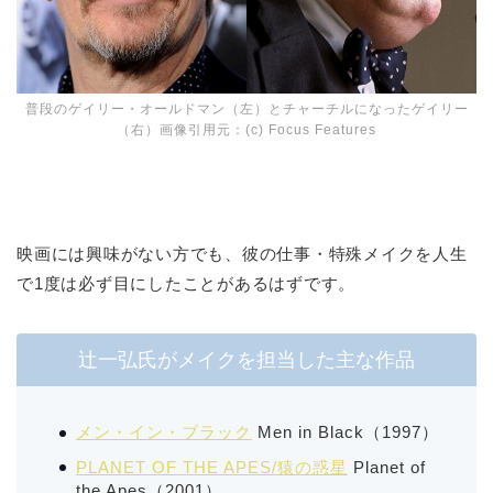
普段のゲイリー・オールドマン（左）とチャーチルになったゲイリー
（右）画像引用元：(c) Focus Features
映画には興味がない方でも、彼の仕事・特殊メイクを人生
で1度は必ず目にしたことがあるはずです。
辻一弘氏がメイクを担当した主な作品
メン・イン・ブラック
Men in Black
（1997）
PLANET OF THE APES/猿の惑星
Planet of
the Apes
（2001）